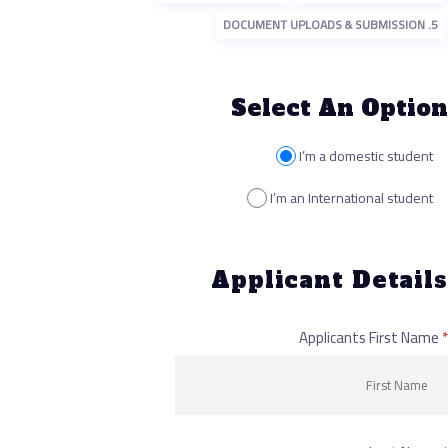
Select An Opt
I’m a domestic st
I’m an International st
Applicant Deta
Applicants First