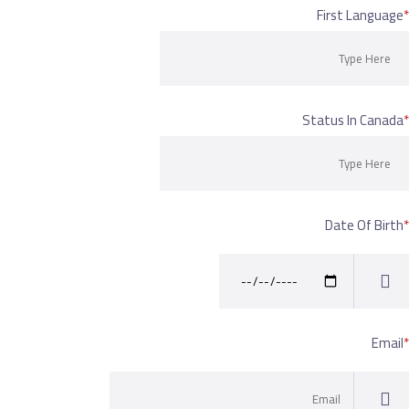
First La
Status In C
Date Of