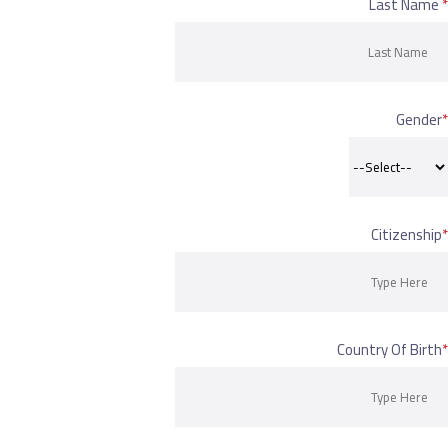
Last
G
Citiz
Country Of