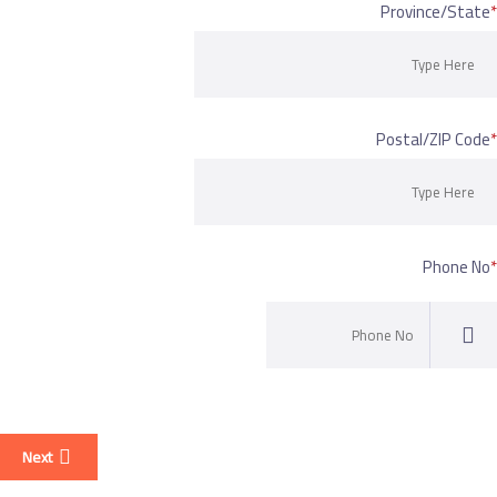
Province/
Postal/ZIP
Pho
Next