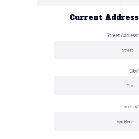
Current Addr
Street Ad
Co